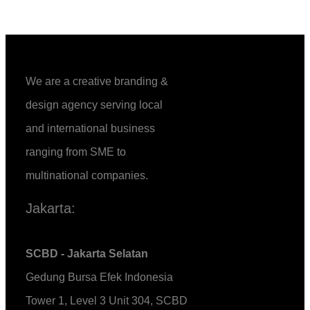
We are a creative branding &
design agency serving local
and international business
ranging from SME to
multinational companies.
Jakarta:
SCBD - Jakarta Selatan
Gedung Bursa Efek Indonesia
Tower 1, Level 3 Unit 304, SCBD