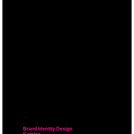
Company Profile
Annual Report
Sustainability Report
Brand Identity Design