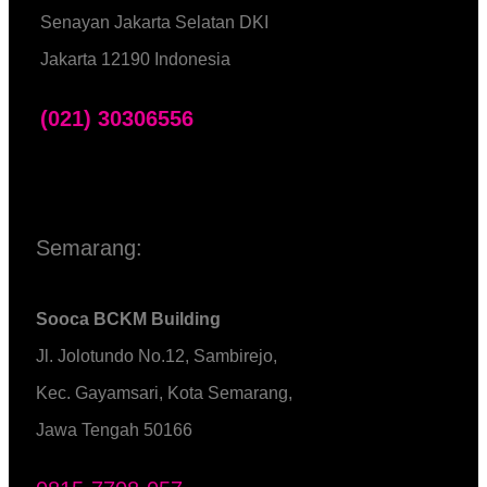
Senayan Jakarta Selatan DKI
Jakarta 12190 Indonesia
(021) 30306556
Semarang:
Sooca BCKM Building
Jl. Jolotundo No.12, Sambirejo,
Kec. Gayamsari, Kota Semarang,
Jawa Tengah 50166