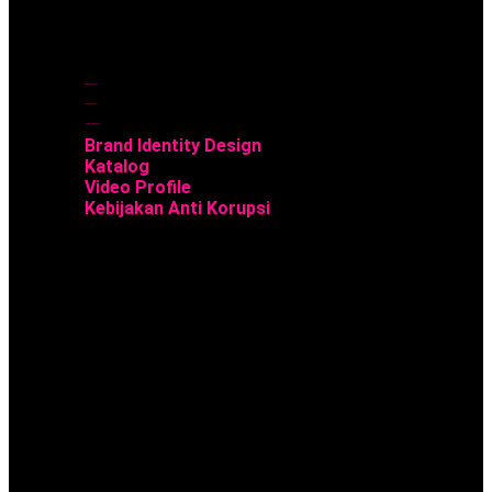
Company Profile
Annual Report
Sustainability Report
Brand Identity Design
Katalog
Video Profile
Kebijakan Anti Korupsi