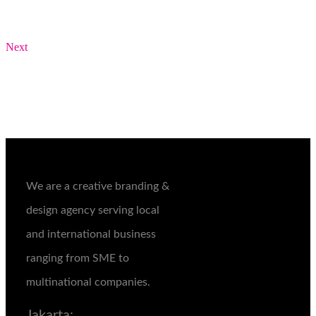
Next
We are a creative branding &
design agency serving local
and international business
ranging from SME to
multinational companies.
Jakarta: