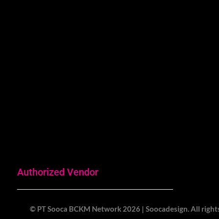
Jakarta:
We are a creative branding &
design agency serving local and
SCBD - Jakarta Selat
international business ranging
Gedung Bursa Efek Ind
from SME to multinational
Tower 1, Level 3 Unit 
companies.
Senayan Jakarta Selat
Jakarta 12190 Indones
(021) 30306556
Authorized Vendor
© PT Sooca BCKM Network 2026 | Soocadesign. All rights