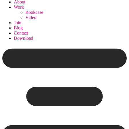
About
Work
Bookcase
Video
Join
Blog
Contact
Download