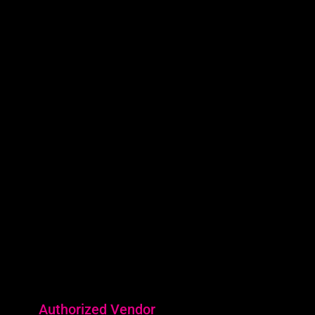
Surabaya:
Revio Building
Jl. Kaliwaron No.55, Gubeng Kota
Surabaya, Jawa Timur
0815-7708-058
Authorized Vendor