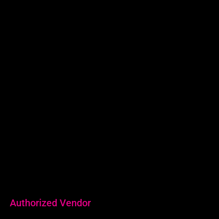
Surabaya:
Revio Building
Jl. Kaliwaron No.55, Gubeng Kota
Surabaya, Jawa Timur
0815-7708-058
Authorized Vendor