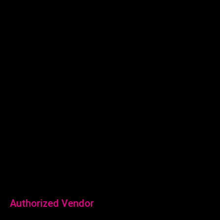
Surabaya:
Revio Building
Jl. Kaliwaron No.55, Gubeng Kota
Surabaya, Jawa Timur
0815-7708-058
Authorized Vendor