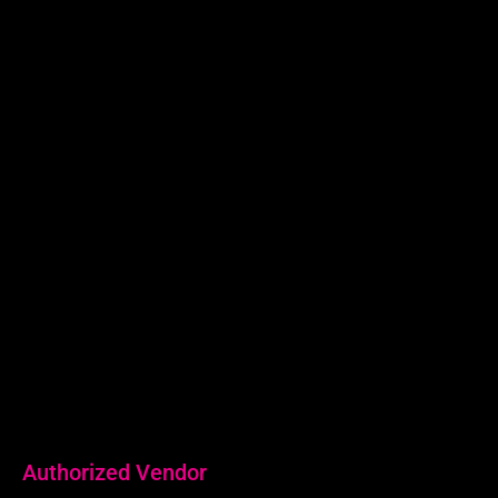
Surabaya:
Revio Building
Jl. Kaliwaron No.55, Gubeng Kota
Surabaya, Jawa Timur
0815-7708-058
Authorized Vendor