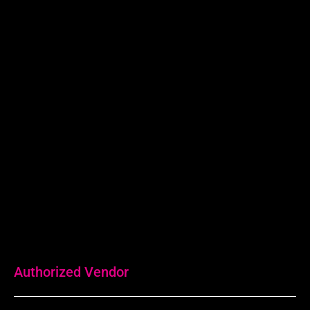
Surabaya:
Revio Building
Jl. Kaliwaron No.55, Gubeng Kota
Surabaya, Jawa Timur
0815-7708-058
Authorized Vendor