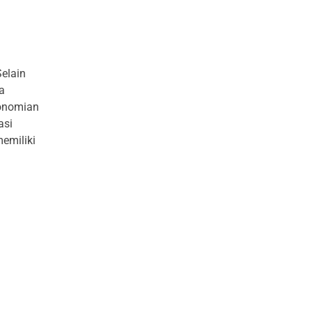
elain
a
onomian
asi
memiliki