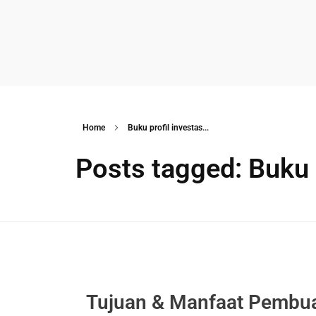
Soocadesign
Sooca Design
Home
Buku profil investas...
Posts tagged: Buku 
Tujuan & Manfaat Pembu