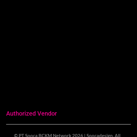
Surabaya:
Revio Building
Jl. Kaliwaron No.55, Gubeng Kota
Surabaya, Jawa Timur
0815-7708-058
Authorized Vendor
© PT Sooca BCKM Network 2026 | Soocadesign. All