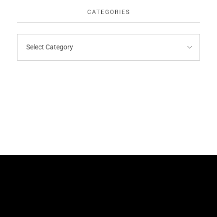
CATEGORIES
We are a creative branding &
design agency serving local and