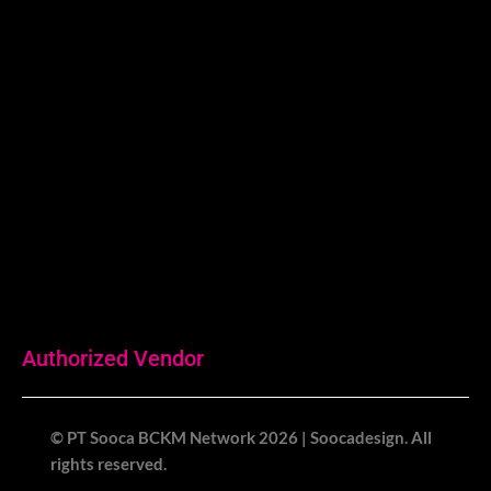
Surabaya:
Revio Building
Jl. Kaliwaron No.55, Gubeng Kota
Surabaya, Jawa Timur
0815-7708-058
Authorized Vendor
© PT Sooca BCKM Network 2026 | Soocadesign. All
rights reserved.