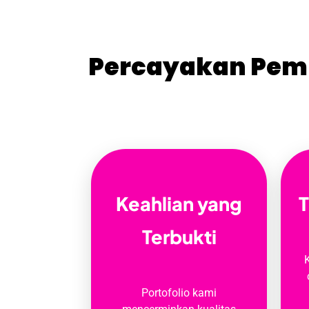
Percayakan Pemb
Keahlian yang
T
Terbukti
Portofolio kami