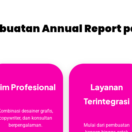
uatan Annual Report p
im Profesional
Layanan
Terintegrasi
Kombinasi desainer grafis,
copywriter, dan konsultan
berpengalaman.
Mulai dari pembuatan