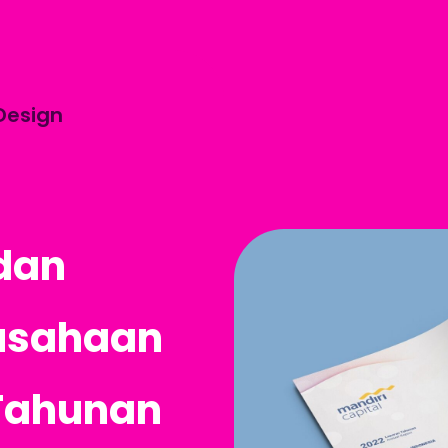
Design
dan
usahaan
Tahunan